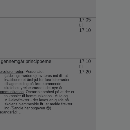
17.05
til
17.10
 gennemgår principperne.
17.10
til
17.20
orældremøder
: Personalet
(afdelingsmøderne) inviteres ind ift. at
kvalificere et årshjul for forældremøder -
tilbagemelding på førstkommende
skolebestyrelsesmøde i det nye år.
ommunikation
: Opmærksomhed på at der er
to kanaler til kommunikation - Aula og
MU-elevfravær - der laves en guide på
skolens hjemmeside ift. at melde fravær
ind (Sandie har opgaven 🙂)
rgangsråd
: …