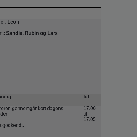
rer:
Leon
nt:
Sandie, Rubin og Lars
ning
tid
reren gennemgår kort dagens
17.00
rden
til
17.05
t godkendt.