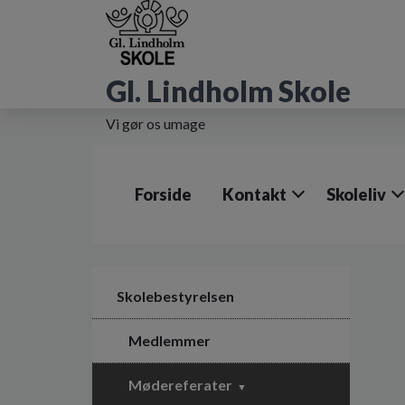
G
å
t
i
Gl. Lindholm Skole
l
h
Vi gør os umage
o
v
e
d
Forside
Kontakt
Skoleliv
i
n
d
h
o
l
Skolebestyrelsen
d
e
Medlemmer
t
Mødereferater