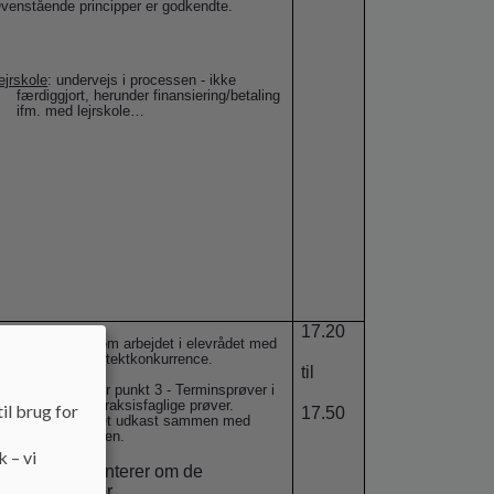
venstående principper er godkendte.
ejrskole
: undervejs i processen - ikke
færdiggjort, herunder finansiering/betaling
ifm. med lejrskole…
17.20
enrik orienterer om arbejdet i elevrådet med
fravær og arkitektkonkurrence.
til
e afdelingsmøder punkt 3 - Terminsprøver i
uge 3, samt praksisfaglige prøver.
il brug for
17.50
. ledelsen laver et udkast sammen med
Helle Mortensen.
k – vi
b. Henrik orienterer om de
specialklasser.