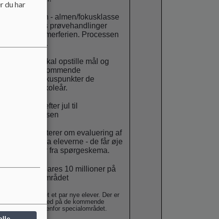
r du har
c. mellemform - almen/fokusklasse
der skal laves prøvehandlinger
henover sommerferien. Processen
løber i foråret.
d. Ledelsen skal opstille mål og
beskrive de kommende
handlinger/fokuspunkter de
kommende skoleår.
e. udleveres efter jul til
skolebestyrelsen
f. Rubin orienterer om evaluering af
co-teaching fra eleverne - de får øje
på - resultater fra spørgeskema.
g. Der skal spares 10 millioner på
rengøring - området
er er lige kommet et par nye elever. Der er
opmærksomhed på de kommende
ændringer indenfor specialområdet.
alle