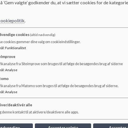
å ’Gem valgte’ godkender du, at vi sætter cookies for de kategorie
strategisk handleplan
fælles ledelsesgrundlag
co-teaching
rengøring - der skal spares 10
mill.
cookiepolitik
.
Specialklasserne
Forældre
vendige cookies
(altid nødvendig)
se cookies gemmer dine valg om cookieindstillinger.
mål
:
Funktionalitet
eImprove
ikanalyse fra Siteimprove som bruges til at følge de besøgendes brug af siderne
mål
:
Analyse
tomo
fikanalyse fra Matomo som bruges til at følge de besøgendes brug af siderne.
mål
:
Analyse
iver/deaktivér alle
 denne kontakt til at aktivere/deaktivere alle apps.
D
nødvendige
Accepter valgte
Accepter 