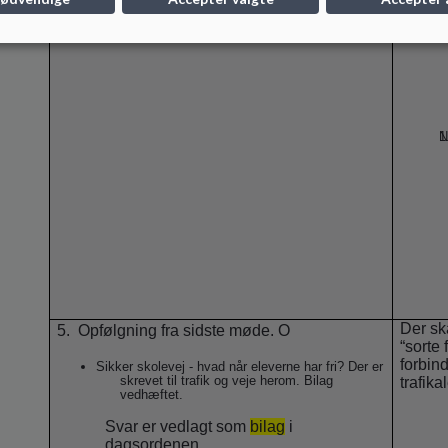
N
Der sk
5.
Opfølgning fra sidste møde. O
“sorte 
forbin
Sikker skolevej - hvad når eleverne har fri? Der er
skrevet til trafik og veje herom. Bilag
trafika
vedhæftet.
Svar er vedlagt som
bilag
i
dagsordenen.