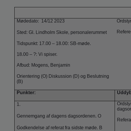
Mødedato:
14/12 2023
Ordsty
Refere
Sted: Gl. Lindholm Skole, personalerummet
Tidspunkt: 17.00 – 18.00: SB-møde.
18.00 – ?: Vi spiser.
Afbud: Mogens, Benjamin
Orientering (O) Diskussion (D) og Beslutning
(B)
Punkter:
Uddyb
Ordsty
1.
dagso
Gennemgang af dagens dagsordenen. O
Refera
Godkendelse af referat fra sidste møde. B