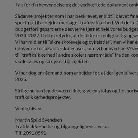
Tak for din henvendelse og det vedhæftede dokument omkri
Sådanne projekter, som I har beskrevet, er hidtil blevet fin
specifikt til arbejdet med øget trafiksikkerhed. Ved dette
budgetforligspartierne desværre fjernet hele vores budget p
2024-2027. Dette betyder, at det ikke er muligt at igangsæ
Vi har midler til ”sikre skoleveje og cykelstier”, men vi har
udover de to såkaldte skolecases, som vi har hvert år. Vi v
til ”trafiksikkerhed i andre skolers nærområde” fra den kon
skolecases og så cykelstiprojekter.
Vi har dog en rådmand, som arbejder for, at der igen bliver 
2025.
Så lige nu kan jeg desværre ikke give en status og tidshoris
trafiksikkerhedsprojekter.
Venlig hilsen
Martin Splid Svendsen
Trafiksikkerheds- og tilgængelighedsrevisor
Tlf. 2091 8591