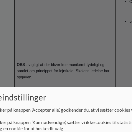
O
L
OBS -
vigtigt at der bliver kommunikeret tydeligt og
samlet om princippet for lejrskole. Skolens ledelse har
opgaven.
4. Nyt fra alle mødedeltagere. O
H
indstillinger
-
Elevråd (fravær og arkitektkonkurrence)
S
DUS
Skole
ker på knappen ’Accepter alle’, godkender du, at vi sætter cookies t
a
Ledelsen
princip for bad og omklædning
ker på knappen ’Kun nødvendige,’ sætter vi ikke cookies til statisti
fokusklasser
 en cookie for at huske dit valg.
mellemformer