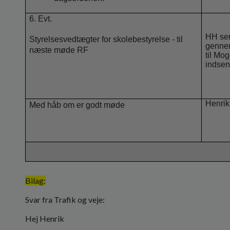
6. Evt.
HH sen
Styrelsesvedtægter for skolebestyrelse - til
gennem
næste møde RF
til Mo
indsen
Henrik
Med håb om er godt møde
Bilag:
Svar fra Trafik og veje:
Hej Henrik