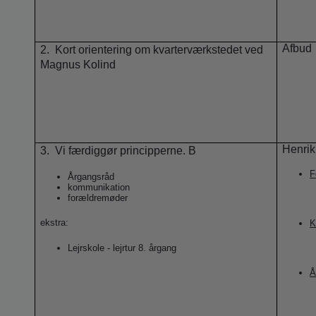
Afbud
2.
Kort orientering om kvarterværkstedet ved
Magnus Kolind
Henrik
3.
Vi færdiggør principperne. B
F
Årgangsråd
kommunikation
forældremøder
ekstra:
K
Lejrskole - lejrtur 8. årgang
Å