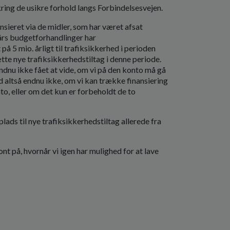
ng de usikre forhold langs Forbindelsesvejen.
ansieret via de midler, som har været afsat
 års budgetforhandlinger har
å 5 mio. årligt til trafiksikkerhed i perioden
tte nye trafiksikkerhedstiltag i denne periode.
 endnu ikke fået at vide, om vi på den konto må gå
ed altså endnu ikke, om vi kan trække finansiering
to, eller om det kun er forbeholdt de to
plads til nye trafiksikkerhedstiltag allerede fra
ont på, hvornår vi igen har mulighed for at lave