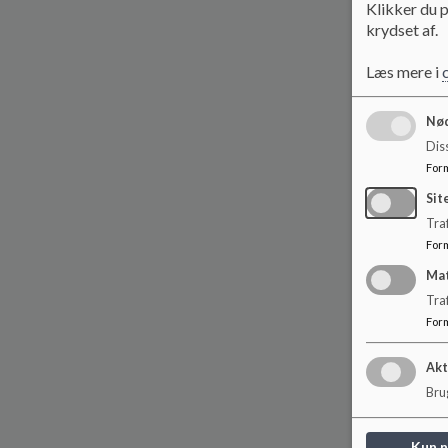
Klikker du p
krydset af.
Læs mere i
Nød
Dis
For
Sit
Traf
For
Ma
Tra
For
Akt
Brug
Kun 