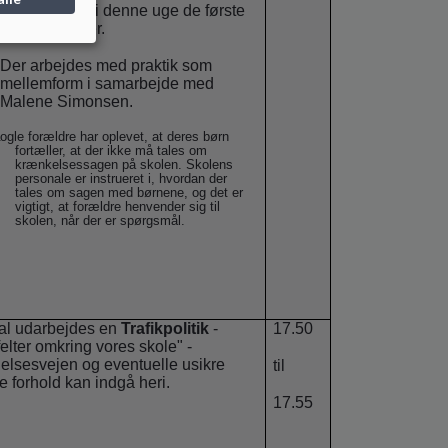
Der afholdes i denne uge de første
Aalborgprøver.
Der arbejdes med praktik som
mellemform i samarbejde med
Malene Simonsen.
ogle forældre har oplevet, at deres børn
fortæller, at der ikke må tales om
krænkelsessagen på skolen. Skolens
personale er instrueret i, hvordan der
tales om sagen med børnene, og det er
vigtigt, at forældre henvender sig til
skolen, når der er spørgsmål.
al udarbejdes en
Trafikpolitik
-
17.50
felter omkring vores skole" -
delsesvejen og eventuelle usikre
til
le forhold kan indgå heri.
17.55