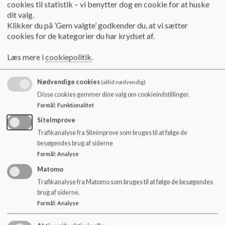
cookies til statistik – vi benytter dog en cookie for at huske
Læs mere
dit valg.
Klikker du på ’Gem valgte’ godkender du, at vi sætter
cookies for de kategorier du har krydset af.
Læs mere i
cookiepolitik
.
Nødvendige cookies
(altid nødvendig)
Disse cookies gemmer dine valg om cookieindstillinger.
Formål
:
Funktionalitet
SiteImprove
Trafikanalyse fra Siteimprove som bruges til at følge de
besøgendes brug af siderne
Formål
:
Analyse
Matomo
Trafikanalyse fra Matomo som bruges til at følge de besøgendes
Skoletal for Gl. Lindholm Skole
brug af siderne.
Formål
:
Analyse
Få et overblik over centrale tal om skolen, eks.
trivsel, karakterer, fravær, elever pr. klasse .