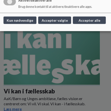
Aktiver/deaktivér alle
Læs mere
Brug denne kontakt til at aktivere/deaktivere alle apps.
Kun nødvendige
Accepter valgte
Accepter alle
Vi kan i fællesskab
AaK/Børn og Unges ambitiøse, fælles vision er
centreret om: Vi vil. Vi skal. Vi kan - i fællesskab.
Læs mere