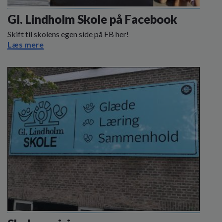
o
l
Gl. Lindholm Skole på Facebook
d
Skift til skolens egen side på FB her!
e
Læs mere
t