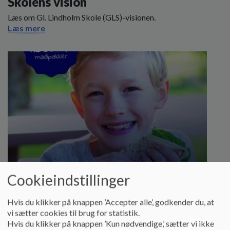
Skolens vision
Læs om Gl. Lindholm Skole (GLS)-visionen.
Læs mere
Cookieindstillinger
Hvis du klikker på knappen ’Accepter alle’, godkender du, at
Skolemad.nu
vi sætter cookies til brug for statistik.
Hvis du klikker på knappen ’Kun nødvendige,’ sætter vi ikke
Brugervejledning til Skolemad.nu